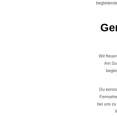
begleiten
Ge
Wir freue
Am Son
begle
Du kennst
Fernsehe
bei uns zu