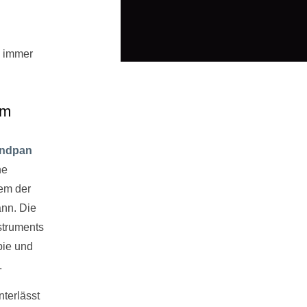
n immer
em
andpan
ne
dem der
ann. Die
struments
pie und
.
terlässt