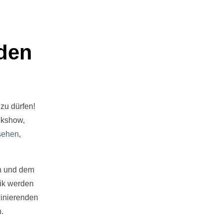
den
zu dürfen!
lkshow,
sehen
,
en und dem
ik werden
zinierenden
.