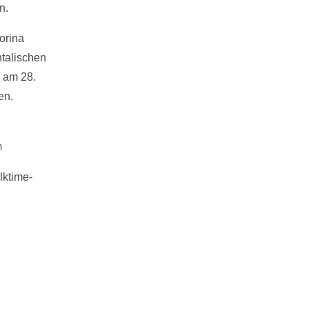
en.
orina
talischen
 am 28.
en.
m