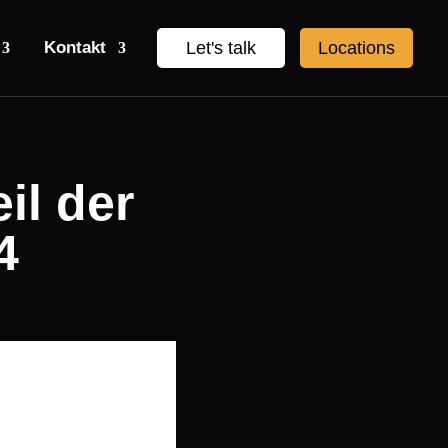
Kontakt
Let's talk
Locations
il der
4