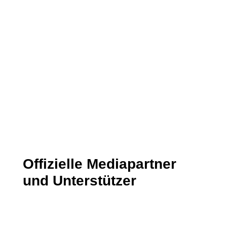
Datenschutzerklärung
Ich habe die Datenschutzerklärung
gelesen und stimme dieser zu.
Senden
=
12 + 8
Offizielle Mediapartner
und Unterstützer