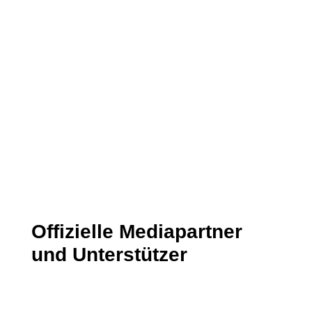
Datenschutzerklärung
Ich habe die Datenschutzerklärung
gelesen und stimme dieser zu.
Senden
=
11 + 8
Offizielle Mediapartner
und Unterstützer