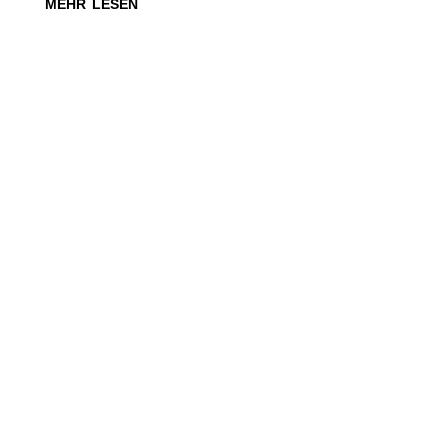
mehr lesen
Werde Talkgast
unserer Show.
Inspiriere und
begeistere.
Wir suchen Dich. Du hast