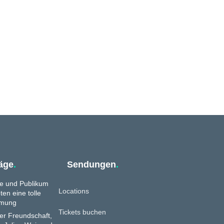
räge
.
Sendungen
.
e und Publikum
Locations
ten eine tolle
mmung
Tickets buchen
ler Freundschaft,