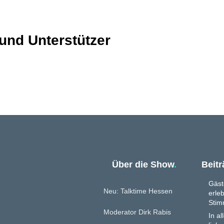
 und Unterstützer
Über die Show
.
Beit
Gäst
Neu: Talktime Hessen
erleb
Sti
Moderator Dirk Rabis
In al