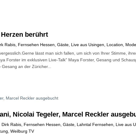
 Herzen berührt
rk Rabis
,
Fernsehen Hessen
,
Gäste
,
Live aus Usingen
,
Location
,
Mode
nvergesslich.Gerne lässt man sich fallen, um sich von Ihrer Stimme, ih
Maya Forster im exklusiven Live-Talk" Maya Forster, Gesang und Schausp
e Gesang an der Züricher...
ani, Nicolai Tegeler, Marcel Reckler ausgeb
,
Dirk Rabis
,
Fernsehen Hessen
,
Gäste
,
Lahntal Fernsehen
,
Live aus 
tung
,
Weilburg TV