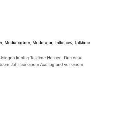
on
,
Mediapartner
,
Moderator
,
Talkshow
,
Talktime
s Usingen künftig Talktime Hessen. Das neue
diesem Jahr bei einem Ausflug und vor einem