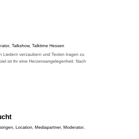
rator
,
Talkshow
,
Talktime Hessen
ren Liedern verzaubern und Texten tragen zu
iel ist ihr eine Herzensangelegenheit. Nach
ucht
Usingen
,
Location
,
Mediapartner
,
Moderator
,