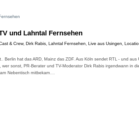
TV und Lahntal Fernsehen
Cast & Crew
,
Dirk Rabis
,
Lahntal Fernsehen
,
Live aus Usingen
,
Locati
fft.. Berlin hat das ARD, Mainz das ZDF. Aus Köln sendet RTL - und au
eil, wer sonst, PR-Berater und TV-Moderator Dirk Rabis irgendwann in 
h am Nebentisch mitbekam....