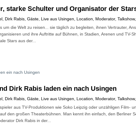
 starke Schulter und Organisator der Stars
el
,
Dirk Rabis
,
Gäste
,
Live aus Usingen
,
Location
,
Moderator
,
Talkshow
rs um die Welt zu reisen... sie täglich zu begleiten, ihnen Vertrauter, A
organisieren und ihre Auftritte auf Bühnen, in Stadien, Arenen und T
ale Stars aus der...
und Dirk Rabis laden ein nach Usingen
el
,
Dirk Rabis
,
Gäste
,
Live aus Usingen
,
Location
,
Moderator
,
Talkshow
spieler aus TV-Produktionen wie Soko Leipzig oder unzähligen Film- un
auf den großen Theaterbühnen. Man kennt ihn einfach, den Berliner Sc
rator Dirk Rabis in der...