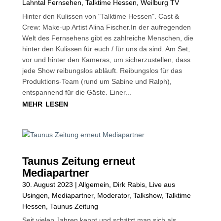
Lahntal Fernsehen
,
Talktime Hessen
,
Weilburg TV
Hinter den Kulissen von "Talktime Hessen". Cast &
Crew: Make-up Artist Alina Fischer.In der aufregenden
Welt des Fernsehens gibt es zahlreiche Menschen, die
hinter den Kulissen für euch / für uns da sind. Am Set,
vor und hinter den Kameras, um sicherzustellen, dass
jede Show reibungslos abläuft. Reibungslos für das
Produktions-Team (rund um Sabine und Ralph),
entspannend für die Gäste. Einer...
mehr lesen
Taunus Zeitung erneut
Mediapartner
30. August 2023
|
Allgemein
,
Dirk Rabis
,
Live aus
Usingen
,
Mediapartner
,
Moderator
,
Talkshow
,
Talktime
Hessen
,
Taunus Zeitung
Seit vielen Jahren kennt und schätzt man sich als