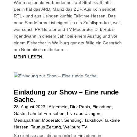
Wenn regionale Verbundenheit auf Strahlkraft trifft..
Berlin hat das ARD, Mainz das ZDF. Aus Köln sendet
RTL - und aus Usingen künftig Talktime Hessen. Das
neue Sendeformat ist eigentlich ein Zufallsprodukt, weil,
wer sonst, PR-Berater und TV-Moderator Dirk Rabis
irgendwann in diesem Jahr bei einem Ausflug und vor
einem Eisbecher in Weilburg ganz zufällig ein Gespräch
am Nebentisch mitbekam....
mehr lesen
Einladung zur Show – Eine runde
Sache.
28. August 2023
|
Allgemein
,
Dirk Rabis
,
Einladung
,
Gäste
,
Lahntal Fernsehen
,
Live aus Usingen
,
Mediapartner
,
Moderator
,
Sendung
,
Talkshow
,
Talktime
Hessen
,
Taunus Zeitung
,
Weilburg TV
So sieht sie aus, die persönliche Einladung in