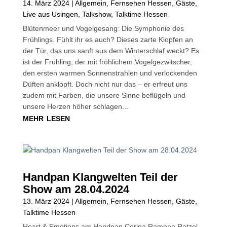
14. März 2024
|
Allgemein
,
Fernsehen Hessen
,
Gäste
,
Live aus Usingen
,
Talkshow
,
Talktime Hessen
Blütenmeer und Vogelgesang: Die Symphonie des
Frühlings. Fühlt ihr es auch? Dieses zarte Klopfen an
der Tür, das uns sanft aus dem Winterschlaf weckt? Es
ist der Frühling, der mit fröhlichem Vogelgezwitscher,
den ersten warmen Sonnenstrahlen und verlockenden
Düften anklopft. Doch nicht nur das – er erfreut uns
zudem mit Farben, die unsere Sinne beflügeln und
unsere Herzen höher schlagen...
mehr lesen
Handpan Klangwelten Teil der
Show am 28.04.2024
13. März 2024
|
Allgemein
,
Fernsehen Hessen
,
Gäste
,
Talktime Hessen
Heart & Emotions am Handpan Corina Ramona Ratzel