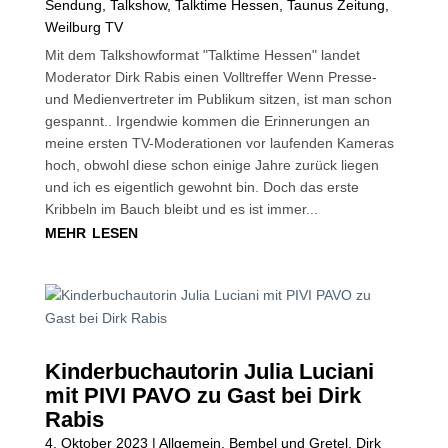
Sendung
,
Talkshow
,
Talktime Hessen
,
Taunus Zeitung
,
Weilburg TV
Mit dem Talkshowformat "Talktime Hessen" landet
Moderator Dirk Rabis einen Volltreffer Wenn Presse-
und Medienvertreter im Publikum sitzen, ist man schon
gespannt.. Irgendwie kommen die Erinnerungen an
meine ersten TV-Moderationen vor laufenden Kameras
hoch, obwohl diese schon einige Jahre zurück liegen
und ich es eigentlich gewohnt bin. Doch das erste
Kribbeln im Bauch bleibt und es ist immer...
mehr lesen
Kinderbuchautorin Julia Luciani
mit PIVI PAVO zu Gast bei Dirk
Rabis
4. Oktober 2023
|
Allgemein
,
Bembel und Gretel
,
Dirk