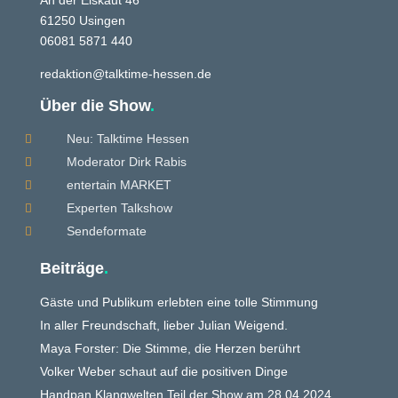
61250 Usingen
06081 5871 440
redaktion@talktime-hessen.de
Über die Show
.
Neu: Talktime Hessen

Moderator Dirk Rabis

entertain MARKET

Experten Talkshow

Sendeformate

Beiträge
.
Gäste und Publikum erlebten eine tolle Stimmung
In aller Freundschaft, lieber Julian Weigend.
Maya Forster: Die Stimme, die Herzen berührt
Volker Weber schaut auf die positiven Dinge
Handpan Klangwelten Teil der Show am 28.04.2024