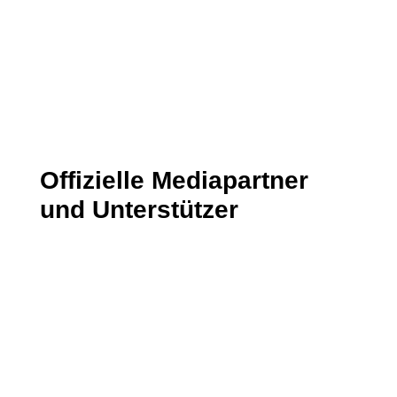
gelesen und stimme dieser zu.
14 + 11
=
Senden
Offizielle Mediapartner
und Unterstützer