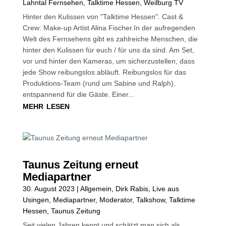
Lahntal Fernsehen
,
Talktime Hessen
,
Weilburg TV
Hinter den Kulissen von "Talktime Hessen". Cast &
Crew: Make-up Artist Alina Fischer.In der aufregenden
Welt des Fernsehens gibt es zahlreiche Menschen, die
hinter den Kulissen für euch / für uns da sind. Am Set,
vor und hinter den Kameras, um sicherzustellen, dass
jede Show reibungslos abläuft. Reibungslos für das
Produktions-Team (rund um Sabine und Ralph),
entspannend für die Gäste. Einer...
mehr lesen
Taunus Zeitung erneut
Mediapartner
30. August 2023
|
Allgemein
,
Dirk Rabis
,
Live aus
Usingen
,
Mediapartner
,
Moderator
,
Talkshow
,
Talktime
Hessen
,
Taunus Zeitung
Seit vielen Jahren kennt und schätzt man sich als