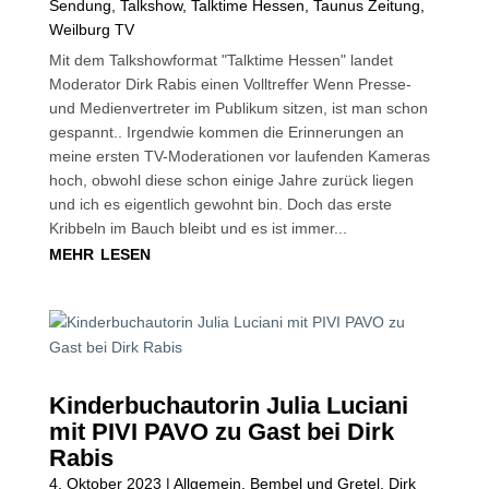
Sendung
,
Talkshow
,
Talktime Hessen
,
Taunus Zeitung
,
Weilburg TV
Mit dem Talkshowformat "Talktime Hessen" landet
Moderator Dirk Rabis einen Volltreffer Wenn Presse-
und Medienvertreter im Publikum sitzen, ist man schon
gespannt.. Irgendwie kommen die Erinnerungen an
meine ersten TV-Moderationen vor laufenden Kameras
hoch, obwohl diese schon einige Jahre zurück liegen
und ich es eigentlich gewohnt bin. Doch das erste
Kribbeln im Bauch bleibt und es ist immer...
mehr lesen
Kinderbuchautorin Julia Luciani
mit PIVI PAVO zu Gast bei Dirk
Rabis
4. Oktober 2023
|
Allgemein
,
Bembel und Gretel
,
Dirk