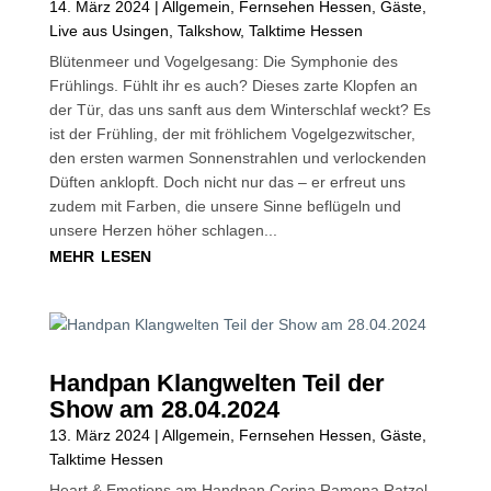
14. März 2024
|
Allgemein
,
Fernsehen Hessen
,
Gäste
,
Live aus Usingen
,
Talkshow
,
Talktime Hessen
Blütenmeer und Vogelgesang: Die Symphonie des
Frühlings. Fühlt ihr es auch? Dieses zarte Klopfen an
der Tür, das uns sanft aus dem Winterschlaf weckt? Es
ist der Frühling, der mit fröhlichem Vogelgezwitscher,
den ersten warmen Sonnenstrahlen und verlockenden
Düften anklopft. Doch nicht nur das – er erfreut uns
zudem mit Farben, die unsere Sinne beflügeln und
unsere Herzen höher schlagen...
mehr lesen
Handpan Klangwelten Teil der
Show am 28.04.2024
13. März 2024
|
Allgemein
,
Fernsehen Hessen
,
Gäste
,
Talktime Hessen
Heart & Emotions am Handpan Corina Ramona Ratzel