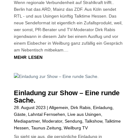
Wenn regionale Verbundenheit auf Strahlkraft trifft..
Berlin hat das ARD, Mainz das ZDF. Aus Köln sendet
RTL - und aus Usingen künftig Talktime Hessen. Das
neue Sendeformat ist eigentlich ein Zufallsprodukt, weil,
wer sonst, PR-Berater und TV-Moderator Dirk Rabis
irgendwann in diesem Jahr bei einem Ausflug und vor
einem Eisbecher in Weilburg ganz zufällig ein Gespräch
am Nebentisch mitbekam....
mehr lesen
Einladung zur Show – Eine runde
Sache.
28. August 2023
|
Allgemein
,
Dirk Rabis
,
Einladung
,
Gäste
,
Lahntal Fernsehen
,
Live aus Usingen
,
Mediapartner
,
Moderator
,
Sendung
,
Talkshow
,
Talktime
Hessen
,
Taunus Zeitung
,
Weilburg TV
So sieht sie aus, die persönliche Einladung in