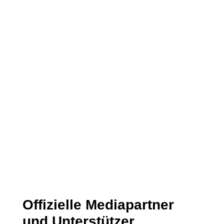
Link/s zu Aktivitäten oder Publikationen
Erzähle uns hier gerne etwas über Dich.
Datenschutzerklärung
Datenschutzerklärung
Ich habe die Datenschutzerklärung
gelesen und stimme dieser zu.
15 + 2
=
Senden
Offizielle Mediapartner
und Unterstützer