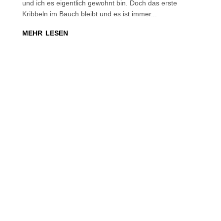
und ich es eigentlich gewohnt bin. Doch das erste
Kribbeln im Bauch bleibt und es ist immer...
mehr lesen
Werde Talkgast
unserer Show.
Inspiriere und
begeistere.