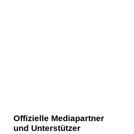
Datenschutzerklärung
Ich habe die Datenschutzerklärung
gelesen und stimme dieser zu.
Senden
=
11 + 14
Offizielle Mediapartner
und Unterstützer