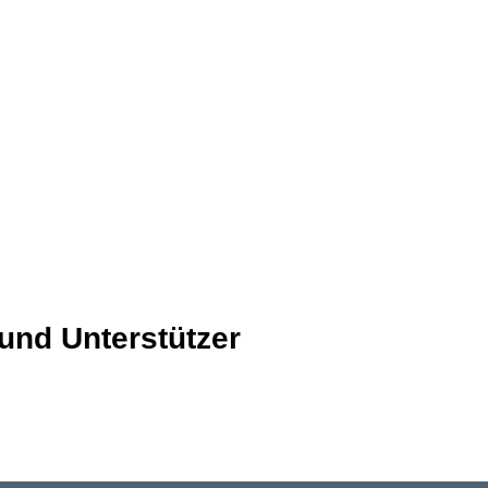
Dat
gele
0
 und Unterstützer