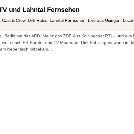
TV und Lahntal Fernsehen
,
Cast & Crew
,
Dirk Rabis
,
Lahntal Fernsehen
,
Live aus Usingen
,
Locat
fft.. Berlin hat das ARD, Mainz das ZDF. Aus Köln sendet RTL - und au
eil, wer sonst, PR-Berater und TV-Moderator Dirk Rabis irgendwann in 
h am Nebentisch mitbekam....