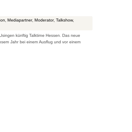
ion
,
Mediapartner
,
Moderator
,
Talkshow
,
s Usingen künftig Talktime Hessen. Das neue
diesem Jahr bei einem Ausflug und vor einem