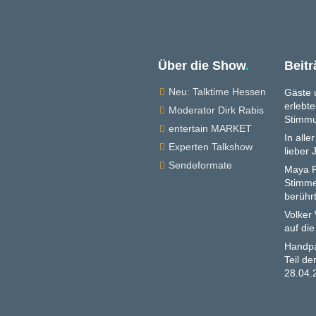
Über die Show
.
Beit
Neu: Talktime Hessen

Gäste 
erlebte
Moderator Dirk Rabis

Stimm
entertain MARKET

In alle
Experten Talkshow

lieber 
Sendeformate

Maya F
Stimme
berühr
Volker
auf die
Handpa
Teil d
28.04.