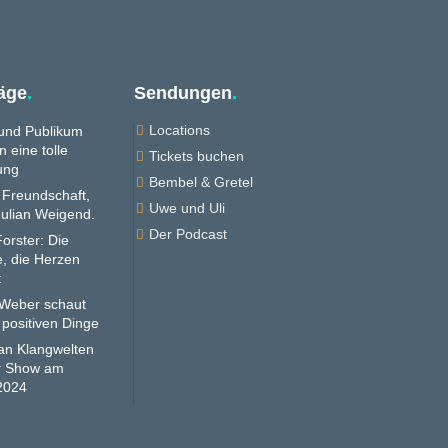
räge
.
Sendungen
.
Locations
und Publikum

n eine tolle
Tickets buchen

ung
Bembel & Gretel

r Freundschaft,
Uwe und Uli

Julian Weigend.
Der Podcast

orster: Die
, die Herzen
t
 Weber schaut
 positiven Dinge
n Klangwelten
er Show am
2024