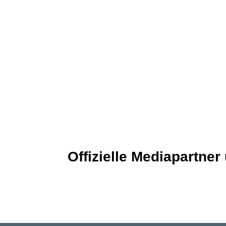
Redaktion
06081 5871 44
Offizielle Mediapartner